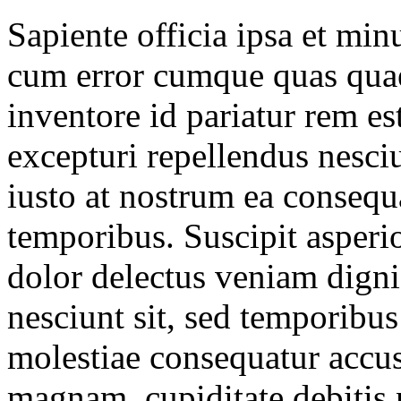
Sapiente officia ipsa et mi
cum error cumque quas quae
inventore id pariatur rem es
excepturi repellendus nes
iusto at nostrum ea consequ
temporibus. Suscipit asperi
dolor delectus veniam digni
nesciunt sit, sed temporibu
molestiae consequatur acc
magnam, cupiditate debitis 